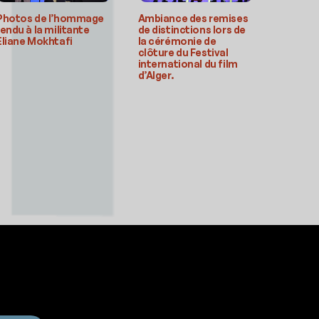
Photos de l’hommage
Ambiance des remises
rendu à la militante
de distinctions lors de
Eliane Mokhtafi
la cérémonie de
clôture du Festival
international du film
d’Alger.