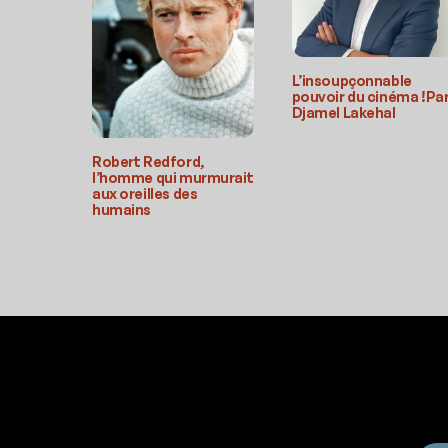
L’insoupçonnable
pouvoir du cinéma !Pa
Djamel Lakehal
Robert Redford,
l’homme qui murmurait
aux oreilles des
humains