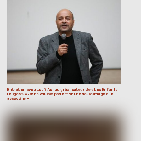
Entretien avec Lotfi Achour, réalisateur de « Les Enfants
rouges »..« Je ne voulais pas offrir une seule image aux
assassins »