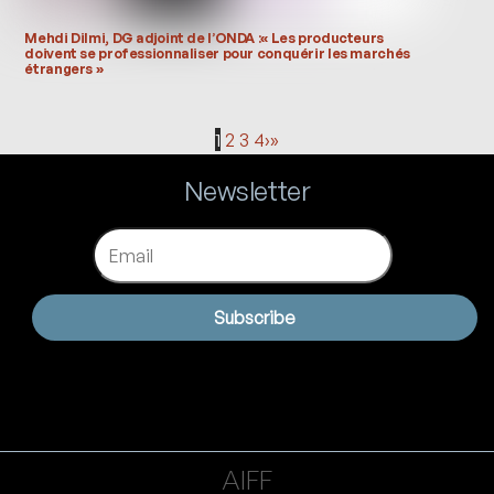
Mehdi Dilmi, DG adjoint de l’ONDA :« Les producteurs
doivent se professionnaliser pour conquérir les marchés
étrangers »
1
2
3
4
›
»
Newsletter
Email
Subscribe
AIFF