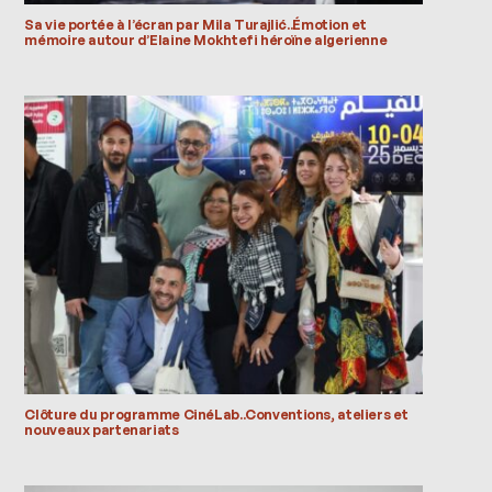
Sa vie portée à l’écran par Mila Turajlić..Émotion et
mémoire autour d’Elaine Mokhtefi héroïne algerienne
Clôture du programme CinéLab..Conventions, ateliers et
nouveaux partenariats