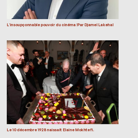
L’insoupçonnable pouvoir du cinéma !Par Djamel Lakehal
Le 10 décembre 1928 naissait Elaine Mokhtefi.