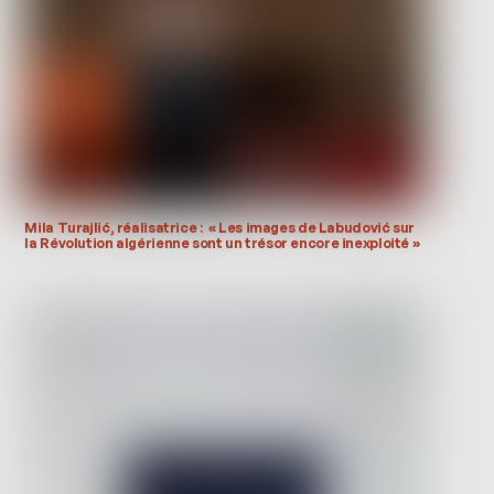
Mila Turajlić, réalisatrice : « Les images de Labudović sur
la Révolution algérienne sont un trésor encore inexploité »