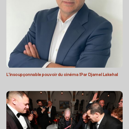
L’insoupçonnable pouvoir du cinéma !Par Djamel Lakehal