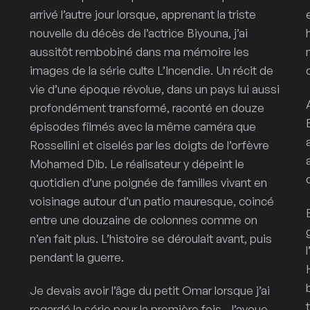
arrivé l’autre jour lorsque, apprenant la triste
nouvelle du décès de l’actrice Biyouna, j’ai
aussitôt rembobiné dans ma mémoire les
images de la série culte L’Incendie. Un récit de
vie d’une époque révolue, dans un pays lui aussi
profondément transformé, raconté en douze
épisodes filmés avec la même caméra que
Rossellini et ciselés par les doigts de l’orfèvre
Mohamed Dib. Le réalisateur y dépeint le
quotidien d’une poignée de familles vivant en
voisinage autour d’un patio mauresque, coincé
entre une douzaine de colonnes comme on
n’en fait plus. L’histoire se déroulait avant, puis
pendant la guerre.
Je devais avoir l’âge du petit Omar lorsque j’ai
regardé la série pour la première fois. J’avoue