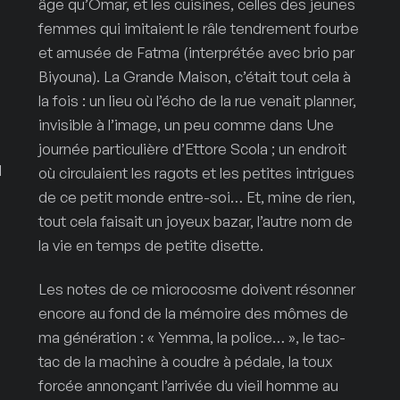
âge qu’Omar, et les cuisines, celles des jeunes
femmes qui imitaient le râle tendrement fourbe
et amusée de Fatma (interprétée avec brio par
Biyouna). La Grande Maison, c’était tout cela à
la fois : un lieu où l’écho de la rue venait planner,
invisible à l’image, un peu comme dans Une
journée particulière d’Ettore Scola ; un endroit
l
où circulaient les ragots et les petites intrigues
de ce petit monde entre-soi… Et, mine de rien,
tout cela faisait un joyeux bazar, l’autre nom de
la vie en temps de petite disette.
Les notes de ce microcosme doivent résonner
encore au fond de la mémoire des mômes de
ma génération : « Yemma, la police… », le tac-
tac de la machine à coudre à pédale, la toux
forcée annonçant l’arrivée du vieil homme au