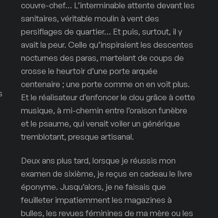
couvre-chef… L’interminable attente devant les
sanitaires, véritable moulin à vent des
persiflages de quartier… Et puis, surtout, il y
avait la peur. Celle qu’inspiraient les descentes
nocturnes des paras, martelant de coups de
crosse le heurtoir d’une porte arquée
centenaire ; une porte comme on en voit plus.
s
Et le réalisateur d’enfoncer le clou grâce à cette
musique, à mi-chemin entre l’oraison funèbre
et le psaume, qui venait voiler un générique
tremblotant, presque artisanal.
Deux ans plus tard, lorsque je réussis mon
examen de sixième, je reçus en cadeau le livre
éponyme. Jusqu’alors, je ne faisais que
feuilleter impatiemment les magazines à
bulles, les revues féminines de ma mère ou les