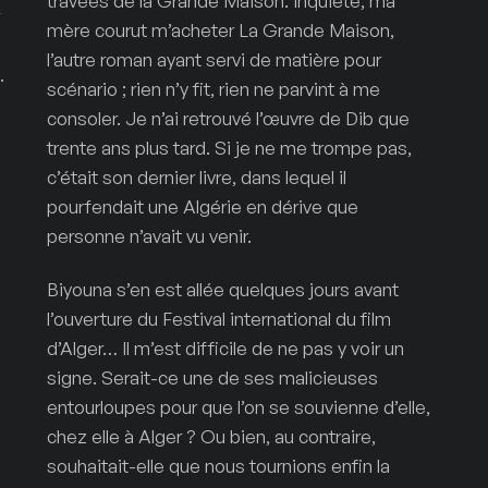
travées de la Grande Maison. Inquiète, ma
mère courut m’acheter La Grande Maison,
l’autre roman ayant servi de matière pour
.
scénario ; rien n’y fit, rien ne parvint à me
consoler. Je n’ai retrouvé l’œuvre de Dib que
trente ans plus tard. Si je ne me trompe pas,
c’était son dernier livre, dans lequel il
pourfendait une Algérie en dérive que
personne n’avait vu venir.
Biyouna s’en est allée quelques jours avant
e
l’ouverture du Festival international du film
d’Alger… Il m’est difficile de ne pas y voir un
h
signe. Serait-ce une de ses malicieuses
entourloupes pour que l’on se souvienne d’elle,
chez elle à Alger ? Ou bien, au contraire,
souhaitait-elle que nous tournions enfin la