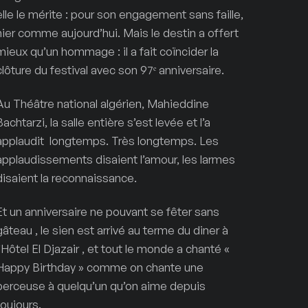
elle le mérite : pour son engagement sans faille,
hier comme aujourd’hui. Mais le destin a offert
mieux qu’un hommage : il a fait coïncider la
clôture du festival avec son 97ᵉ anniversaire.
Au Théâtre national algérien, Mahieddine
Bachtarzi, la salle entière s’est levée et l’a
applaudit longtemps. Très longtemps. Les
applaudissements disaient l’amour, les larmes
disaient la reconnaissance.
Et un anniversaire ne pouvant se fêter sans
gâteau , le sien est arrivé au terme du diner à
l’Hôtel El Djazair , et tout le monde a chanté «
Happy Birthday » comme on chante une
berceuse à quelqu’un qu’on aime depuis
toujours.