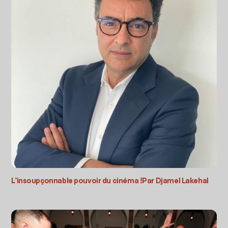
L’insoupçonnable pouvoir du cinéma !Par Djamel Lakehal