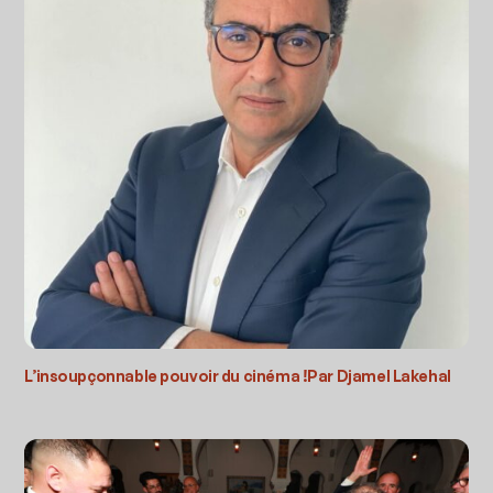
L’insoupçonnable pouvoir du cinéma !Par Djamel Lakehal