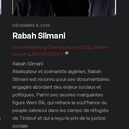
DÉCEMBRE 8, 2025
Rabah Slimani
prism
Résidence
,
Cinema Lessons 2025
,
Cinema
Lesson 4
,
EDITION 2025
0
Rabah Slimani
Réalisateur et scénariste algérien, Rabah
Slimani est reconnu pour ses documentaires
engagés abordant des enjeux sociaux et
t
politiques. Parmi ses œuvres marquantes
figure Weni Bik, qui retrace la souffrance du
peuple sahraoui dans les camps de réfugiés
s
de Tindouf et qui a reçu le prix de la justice
sociale