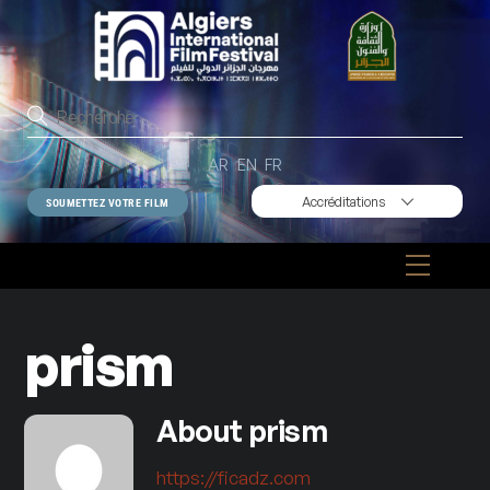
Skip
to
content
AR
EN
FR
Accréditations
SOUMETTEZ VOTRE FILM
Menu
prism
About
prism
https://ficadz.com