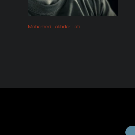
Mohamed Lakhdar Tati