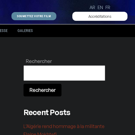
AR
EN
FR
Accréditations
SOUMETTEZ VOTRE FILM
ESSE
GALERIES
Rechercher
Rechercher
Recent Posts
L’Algérie rend hommage à la militante
Elaine Mokhtefi