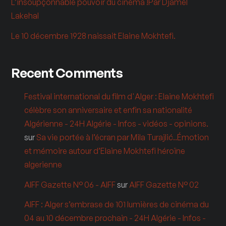
L’insoupçonnable pouvoir du cinéma !Par Djamel
Lakehal
Le 10 décembre 1928 naissait Elaine Mokhtefi.
Recent Comments
Festival international du film d'Alger : Elaine Mokhtefi
célèbre son anniversaire et enfin sa nationalité
Algérienne - 24H Algérie - Infos - vidéos - opinions.
sur
Sa vie portée à l’écran par Mila Turajlić..Émotion
et mémoire autour d’Elaine Mokhtefi héroïne
algerienne
AIFF Gazette N° 06 - AIFF
sur
AIFF Gazette N° 02
AIFF : Alger s’embrase de 101 lumières de cinéma du
04 au 10 décembre prochain - 24H Algérie - Infos -