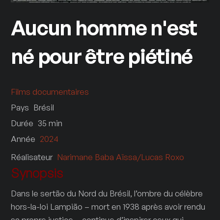
Aucun homme n'est
né pour être piétiné
Films documentaires
Pays
Brésil
Durée
35
min
Année
2024
Réalisateur
Narimane Baba Aïssa/Lucas Roxo
Synopsis
Dans le sertão du Nord du Brésil, l’ombre du célèbre
hors-la-loi Lampião – mort en 1938 après avoir rendu
sa propre justice – continue d’inspirer ceux qui