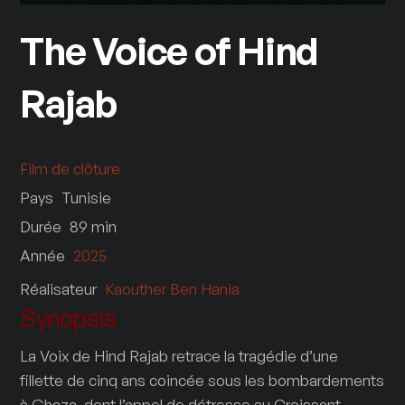
The Voice of Hind
Rajab
Film de clôture
Pays
Tunisie
Durée
89
min
Année
2025
Réalisateur
Kaouther Ben Hania
Synopsis
La Voix de Hind Rajab retrace la tragédie d’une
fillette de cinq ans coincée sous les bombardements
à Ghaza, dont l’appel de détresse au Croissant