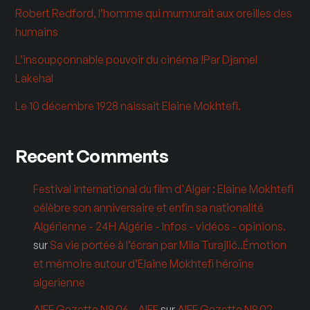
Robert Redford, l’homme qui murmurait aux oreilles des
humains
L’insoupçonnable pouvoir du cinéma !Par Djamel
Lakehal
Le 10 décembre 1928 naissait Elaine Mokhtefi.
Recent Comments
Festival international du film d'Alger : Elaine Mokhtefi
célèbre son anniversaire et enfin sa nationalité
Algérienne - 24H Algérie - Infos - vidéos - opinions.
sur
Sa vie portée à l’écran par Mila Turajlić..Émotion
et mémoire autour d’Elaine Mokhtefi héroïne
algerienne
AIFF Gazette N° 06 - AIFF
sur
AIFF Gazette N° 02